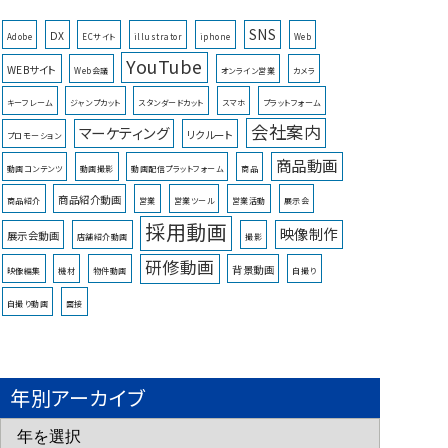
SNS
DX
Adobe
ECサイト
illustrator
iphone
Web
YouTube
WEBサイト
Web会議
オンライン営業
カメラ
キーフレーム
ジャンプカット
スタンダードカット
スマホ
プラットフォーム
会社案内
マーケティング
リクルート
プロモーション
商品動画
動画コンテンツ
動画撮影
動画配信プラットフォーム
商品
商品紹介動画
商品紹介
営業
営業ツール
営業活動
展示会
採用動画
映像制作
展示会動画
店舗紹介動画
撮影
研修動画
背景動画
映像編集
機材
物件動画
自撮り
自撮り動画
面接
年別アーカイブ