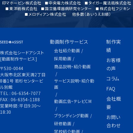
印マホービン株式会社
中央電力株式会社
タイガー魔法瓶株式会社
東洋紡株式会社
国立循環器病研究センター
株式会社フジキン
メロディアン株式会社
他多数（あいうえお順）
動画制作サービス
制作実
績
会社紹介動画
株式会社シードアシスト
採用動画
[動画制作サービス]
お客様
商品説明・紹介動画
の声
〒530-0044
大阪市北区東天満2丁目
コラム
サービス説明・紹介動
8番1号 若杉センタービ
画
ル別館
FAQ
TEL :
06-6354-7077
会社概
FAX :
06-6354-1188
動画広告・テレビCM
営業時間 :平日9:30〜
要
18:30
ブランディング動画
お問い
研修動画
合わせ
学校紹介動画