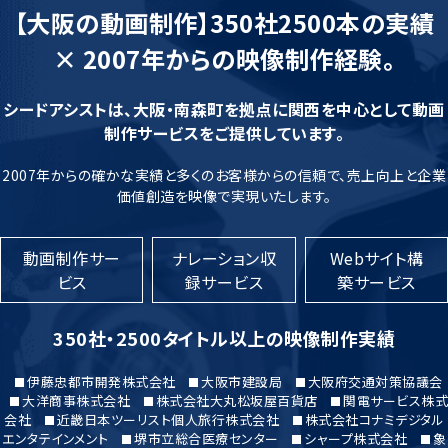
【大阪の動画制作】350社2500本の実績
× 2007年からの映像制作経験。
シードアシストは、大阪・南森町を拠点に関西を中心として動画
制作サービスをご提供しています。
2007年からの確かな実績と多くのお客様からの信頼で、売上向上と企業
価値創造を映像で実現いたします。
動画制作サー
ナレーション収
Webサイト構
ビス
録サービス
築サービス
350社・2500タイトル以上の映像制作実績
伊藤忠都市開発株式会社
大阪市建設局
大阪府交通対策協議会
大洋商事株式会社
株式会社大丸松坂屋百貨店
関電サービス株式
会社
近畿日本ツーリスト個人旅行株式会社
株式会社コナミデジタル
エンタテインメント
堺市立総合医療センター
シャープ株式会社
象