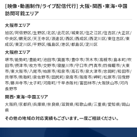
[映像・動画制作/ライブ配信代行] 大阪・関西・東海・中国
訪問可能エリア
大阪市エリア
旭区/阿倍野区/生野区/北区/此花区/城東区/住之江区/住吉区/大正区/
中央区/鶴見区/天王寺区/浪速区/西区/西成区/西淀川区/東住吉区/東
成区/東淀川区/平野区/福島区/港区/都島区/淀川区
大阪府エリア
堺市/能勢町/豊能町/池田市/箕面市/豊中市/茨木市/高槻市/島本町/吹
田市/摂津市/枚方市/交野市/寝屋川市/守口市/門真市/四條畷市/大東
市/東大阪市/八尾市/柏原市/和泉市/高石市/泉大津市/忠岡町/和田市/
貝塚市/熊取町/泉佐野市/田尻町/泉南市/阪南市/岬町/松原市/羽曳野
市/藤井寺市/太子町/河南町/千早赤阪村/富田林市/大阪狭山市/河内
長野市
関西・東海・中国エリア
大阪府/京都府/兵庫県/奈良県/滋賀県/和歌山県/三重県/愛知県/岡山
県
その他の地域の対応実績もございます。一度ご相談ください。