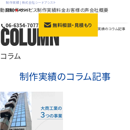
制作実績 | 株式会社シードアシスト
動画制作サービス
制作実績
料金
お客様の声
会社概要
06-6354-7077
無料相談・見積もり
Column
HOME
>
コラム
>
制作実績のコラム記事
会社紹介動画
サー
採用動画
動画広
研修動画
ブラン
コラム
商品説明・紹介動画
展示
制作実績
のコラム記事