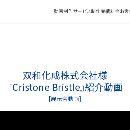
動画制作サービス
制作実績
料金
お客
会社紹介動画
採用動画
研修動画
商品説明・紹介動画
双和化成株式会社様
『Cristone Bristle』紹介動画
[展示会動画]