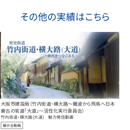
その他の実績はこちら
大阪市建設局（竹内街道・横大路～難波から飛鳥へ日本
最古の官道「大道」～活性化実行委員会）
竹内街道・横大路(大道) 魅力発信動画
展示会動画