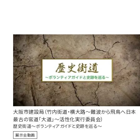
大阪市建設局（竹内街道・横大路～難波から飛鳥へ日本
最古の官道「大道」～活性化実行委員会）
歴史街道～ボランティアガイドと史跡を巡る～
展示会動画