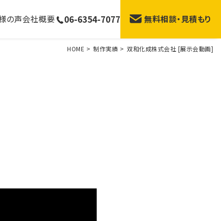
06-6354-7077
様の声
会社概要
無料相談・見積もり
HOME
>
制作実績
>
双和化成株式会社 [展示会動画]
サービス説明・紹介動画
学校紹介動画
動画広告・テレビCM
ライブ配信代行
ブランディング動画
記念・式典動画
展示会動画
シネアド