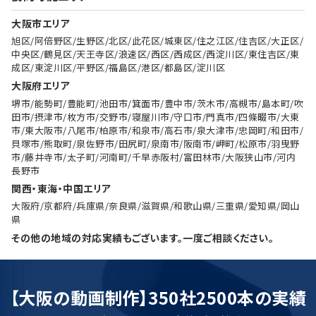
大阪市エリア
旭区/阿倍野区/生野区/北区/此花区/城東区/住之江区/住吉区/大正区/
中央区/鶴見区/天王寺区/浪速区/西区/西成区/西淀川区/東住吉区/東
成区/東淀川区/平野区/福島区/港区/都島区/淀川区
大阪府エリア
堺市/能勢町/豊能町/池田市/箕面市/豊中市/茨木市/高槻市/島本町/吹
田市/摂津市/枚方市/交野市/寝屋川市/守口市/門真市/四條畷市/大東
市/東大阪市/八尾市/柏原市/和泉市/高石市/泉大津市/忠岡町/和田市/
貝塚市/熊取町/泉佐野市/田尻町/泉南市/阪南市/岬町/松原市/羽曳野
市/藤井寺市/太子町/河南町/千早赤阪村/富田林市/大阪狭山市/河内
長野市
関西・東海・中国エリア
大阪府/京都府/兵庫県/奈良県/滋賀県/和歌山県/三重県/愛知県/岡山
県
その他の地域の対応実績もございます。一度ご相談ください。
【大阪の動画制作】350社2500本の実績