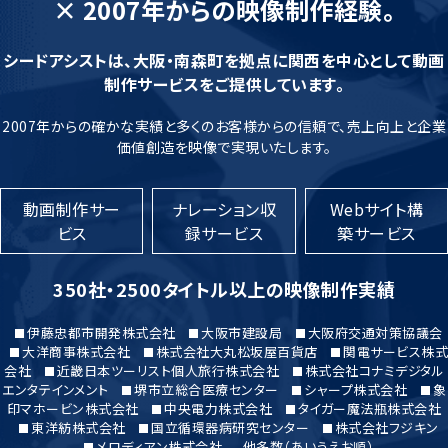
× 2007年からの映像制作経験。
シードアシストは、大阪・南森町を拠点に関西を中心として動画
制作サービスをご提供しています。
2007年からの確かな実績と多くのお客様からの信頼で、売上向上と企業
価値創造を映像で実現いたします。
動画制作サー
ナレーション収
Webサイト構
ビス
録サービス
築サービス
350社・2500タイトル以上の映像制作実績
伊藤忠都市開発株式会社
大阪市建設局
大阪府交通対策協議会
大洋商事株式会社
株式会社大丸松坂屋百貨店
関電サービス株式
会社
近畿日本ツーリスト個人旅行株式会社
株式会社コナミデジタル
エンタテインメント
堺市立総合医療センター
シャープ株式会社
象
印マホービン株式会社
中央電力株式会社
タイガー魔法瓶株式会社
東洋紡株式会社
国立循環器病研究センター
株式会社フジキン
メロディアン株式会社
他多数（あいうえお順）