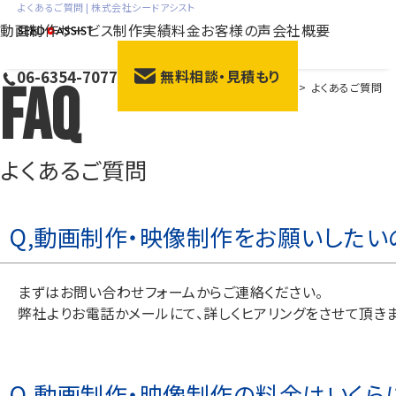
よくあるご質問 | 株式会社シードアシスト
動画制作サービス
制作実績
料金
お客様の声
会社概要
06-6354-7077
無料相談・見積もり
FAQ
HOME
>
よくあるご質問
会社紹介動画
サー
採用動画
動画広
研修動画
ブラン
よくあるご質問
商品説明・紹介動画
展示
Q,動画制作・映像制作をお願いしたい
まずは
お問い合わせフォーム
からご連絡ください。
弊社よりお電話かメールにて、詳しくヒアリングをさせて頂きま
Q,動画制作・映像制作の料金はいくら