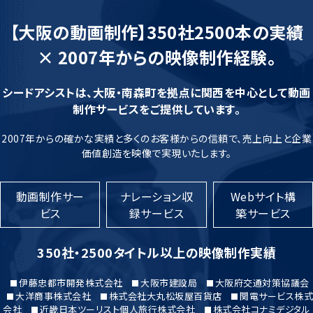
【大阪の動画制作】350社2500本の実績
× 2007年からの映像制作経験。
シードアシストは、大阪・南森町を拠点に関西を中心として動画
制作サービスをご提供しています。
2007年からの確かな実績と多くのお客様からの信頼で、売上向上と企業
価値創造を映像で実現いたします。
動画制作サー
ナレーション収
Webサイト構
ビス
録サービス
築サービス
350社・2500タイトル以上の映像制作実績
伊藤忠都市開発株式会社
大阪市建設局
大阪府交通対策協議会
大洋商事株式会社
株式会社大丸松坂屋百貨店
関電サービス株式
会社
近畿日本ツーリスト個人旅行株式会社
株式会社コナミデジタル