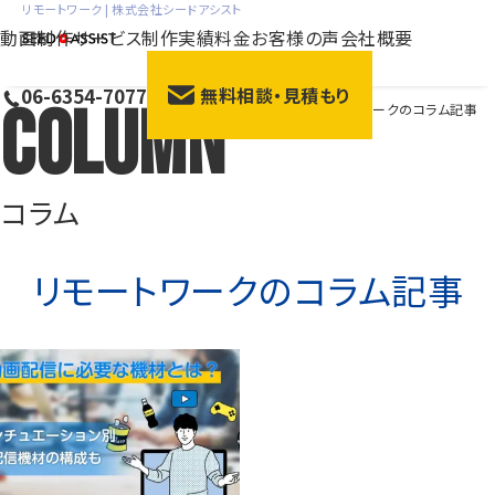
リモートワーク | 株式会社シードアシスト
動画制作サービス
制作実績
料金
お客様の声
会社概要
06-6354-7077
無料相談・見積もり
Column
HOME
>
コラム
>
リモートワークのコラム記事
会社紹介動画
サー
採用動画
動画広
研修動画
ブラン
コラム
商品説明・紹介動画
展示
リモートワーク
のコラム記事