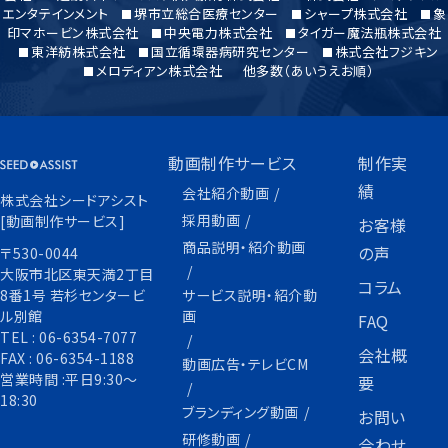
エンタテインメント
堺市立総合医療センター
シャープ株式会社
象
印マホービン株式会社
中央電力株式会社
タイガー魔法瓶株式会社
東洋紡株式会社
国立循環器病研究センター
株式会社フジキン
メロディアン株式会社
他多数（あいうえお順）
動画制作サービス
制作実
績
会社紹介動画
株式会社シードアシスト
採用動画
[動画制作サービス]
お客様
商品説明・紹介動画
の声
〒530-0044
大阪市北区東天満2丁目
コラム
サービス説明・紹介動
8番1号 若杉センタービ
画
ル別館
FAQ
TEL :
06-6354-7077
会社概
FAX :
06-6354-1188
動画広告・テレビCM
営業時間 :平日9:30〜
要
18:30
ブランディング動画
お問い
研修動画
合わせ