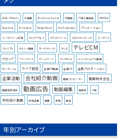
After Effects
AI編集
Bizlat on Azure
IR動画
IT導入補助金
MOOGA
アニメーション
Overlord
P-stream
PowerPoint
YouTube Ads
インストリーム広告
カットアウェイ
クラストリーム
クロスカッティング
コーデック
テレビCM
スクリプト
タクシー動画
ターゲティング
テレビ
テロップ
フリーランス
ホームページ
マッチカット
メインビジュアル動画
ライブ配信
企業プロモーション
モンタージュ
企業PR動画
企業VP
会社紹介動画
企業活動
動画制作会社
動画クリエーター
動画広告
動画編集
動画制作独学
南森町
大阪
学校紹介動画
採用活動
編集
色相
配信
年別アーカイブ