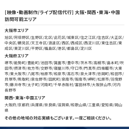
[映像・動画制作/ライブ配信代行] 大阪・関西・東海・中国
訪問可能エリア
大阪市エリア
旭区/阿倍野区/生野区/北区/此花区/城東区/住之江区/住吉区/大正区/
中央区/鶴見区/天王寺区/浪速区/西区/西成区/西淀川区/東住吉区/東
成区/東淀川区/平野区/福島区/港区/都島区/淀川区
大阪府エリア
堺市/能勢町/豊能町/池田市/箕面市/豊中市/茨木市/高槻市/島本町/吹
田市/摂津市/枚方市/交野市/寝屋川市/守口市/門真市/四條畷市/大東
市/東大阪市/八尾市/柏原市/和泉市/高石市/泉大津市/忠岡町/和田市/
貝塚市/熊取町/泉佐野市/田尻町/泉南市/阪南市/岬町/松原市/羽曳野
市/藤井寺市/太子町/河南町/千早赤阪村/富田林市/大阪狭山市/河内
長野市
関西・東海・中国エリア
大阪府/京都府/兵庫県/奈良県/滋賀県/和歌山県/三重県/愛知県/岡山
県
その他の地域の対応実績もございます。一度ご相談ください。