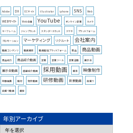
SNS
DX
Adobe
ECサイト
illustrator
iphone
Web
YouTube
WEBサイト
Web会議
オンライン営業
カメラ
キーフレーム
ジャンプカット
スタンダードカット
スマホ
プラットフォーム
会社案内
マーケティング
リクルート
プロモーション
商品動画
動画コンテンツ
動画撮影
動画配信プラットフォーム
商品
商品紹介動画
商品紹介
営業
営業ツール
営業活動
展示会
採用動画
映像制作
展示会動画
店舗紹介動画
撮影
研修動画
背景動画
映像編集
機材
物件動画
自撮り
自撮り動画
面接
年別アーカイブ