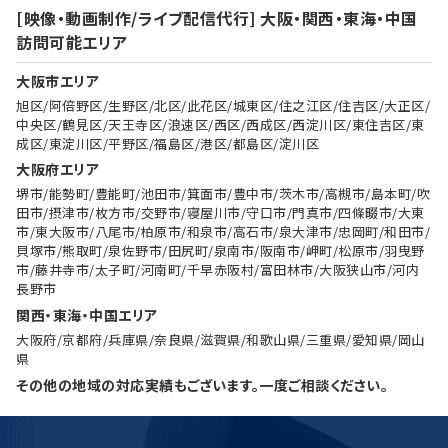
[映像・動画制作/ライブ配信代行] 大阪・関西・東海・中国
訪問可能エリア
大阪市エリア
旭区/阿倍野区/生野区/北区/此花区/城東区/住之江区/住吉区/大正区/
中央区/鶴見区/天王寺区/浪速区/西区/西成区/西淀川区/東住吉区/東
成区/東淀川区/平野区/福島区/港区/都島区/淀川区
大阪府エリア
堺市/能勢町/豊能町/池田市/箕面市/豊中市/茨木市/高槻市/島本町/吹
田市/摂津市/枚方市/交野市/寝屋川市/守口市/門真市/四條畷市/大東
市/東大阪市/八尾市/柏原市/和泉市/高石市/泉大津市/忠岡町/和田市/
貝塚市/熊取町/泉佐野市/田尻町/泉南市/阪南市/岬町/松原市/羽曳野
市/藤井寺市/太子町/河南町/千早赤阪村/富田林市/大阪狭山市/河内
長野市
関西・東海・中国エリア
大阪府/京都府/兵庫県/奈良県/滋賀県/和歌山県/三重県/愛知県/岡山
県
その他の地域の対応実績もございます。一度ご相談ください。