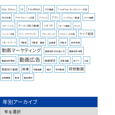
FaceBook
After Effects
CM
SNS動画
TrueView ディスカバリー広告
アプリ
Web会議
アウトストリーム広告
アパレル
インタビュー動画
カット編集
サービス紹介動画
シネアド
コマーシャル
ショート動画
テレビ
ライブ配信
バンパー広告
フリーアナウンサー
ブランディング
マストヘッド広告
リモートワーク
不動産
不動産 動画
企画書
内覧会
制作実績
動画マーケティング
動画制作会社選び方
動画制作相場
動画広告
動画配信
動画制作費用
営業活動
局アナ
広告
研修動画
映像
施設紹介動画
映像編集
機材
物件動画
説明動画
配信
配信機材
年別アーカイブ