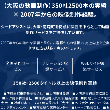
【大阪の動画制作】350社2500本の実績
× 2007年からの映像制作経験。
シードアシストは、大阪・南森町を拠点に関西を中心として動画
制作サービスをご提供しています。
2007年からの確かな実績と多くのお客様からの信頼で、売上向上と企業
価値創造を映像で実現いたします。
動画制作サー
ナレーション収
Webサイト構
ビス
録サービス
築サービス
350社・2500タイトル以上の映像制作実績
伊藤忠都市開発株式会社
大阪市建設局
大阪府交通対策協議会
大洋商事株式会社
株式会社大丸松坂屋百貨店
関電サービス株式
会社
近畿日本ツーリスト個人旅行株式会社
株式会社コナミデジタル
エンタテインメント
堺市立総合医療センター
シャープ株式会社
象