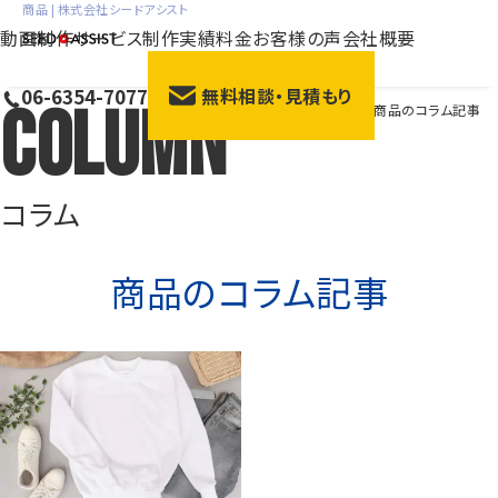
商品 | 株式会社シードアシスト
動画制作サービス
制作実績
料金
お客様の声
会社概要
06-6354-7077
無料相談・見積もり
Column
HOME
>
コラム
>
商品のコラム記事
会社紹介動画
サー
採用動画
動画広
研修動画
ブラン
コラム
商品説明・紹介動画
展示
商品
のコラム記事