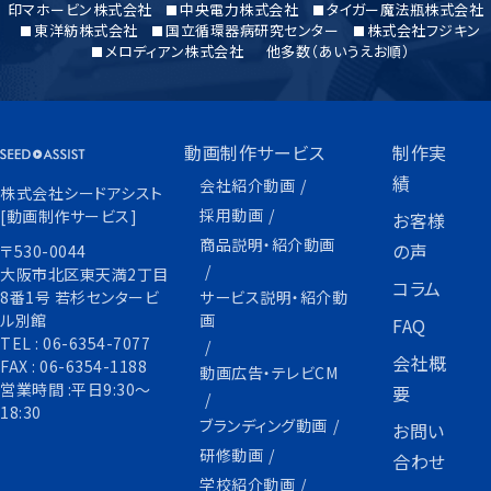
印マホービン株式会社
中央電力株式会社
タイガー魔法瓶株式会社
東洋紡株式会社
国立循環器病研究センター
株式会社フジキン
メロディアン株式会社
他多数（あいうえお順）
動画制作サービス
制作実
績
会社紹介動画
株式会社シードアシスト
採用動画
[動画制作サービス]
お客様
商品説明・紹介動画
の声
〒530-0044
大阪市北区東天満2丁目
コラム
サービス説明・紹介動
8番1号 若杉センタービ
画
ル別館
FAQ
TEL :
06-6354-7077
会社概
FAX :
06-6354-1188
動画広告・テレビCM
営業時間 :平日9:30〜
要
18:30
ブランディング動画
お問い
研修動画
合わせ
学校紹介動画