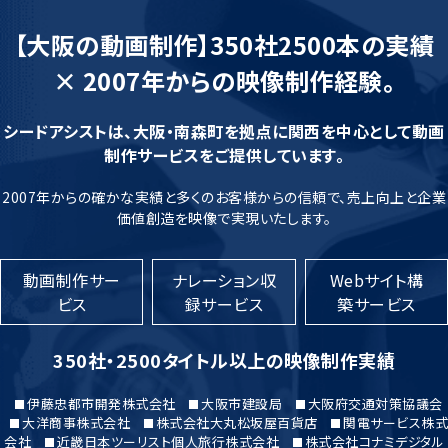
【大阪の動画制作】350社2500本の実績
× 2007年からの映像制作経験。
シードアシストは、大阪・南森町を拠点に関西を中心として動画
制作サービスをご提供しています。
2007年からの確かな実績と多くのお客様からの信頼で、売上向上と企業
価値創造を映像で実現いたします。
動画制作サー
ナレーション収
Webサイト構
ビス
録サービス
築サービス
350社・2500タイトル以上の映像制作実績
伊藤忠都市開発株式会社
大阪市建設局
大阪府交通対策協議会
大洋商事株式会社
株式会社大丸松坂屋百貨店
関電サービス株式
会社
近畿日本ツーリスト個人旅行株式会社
株式会社コナミデジタル