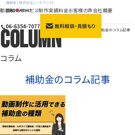
補助金 | 株式会社シードアシスト
動画制作サービス
制作実績
料金
お客様の声
会社概要
06-6354-7077
無料相談・見積もり
Column
HOME
>
コラム
>
補助金のコラム記事
会社紹介動画
サー
採用動画
動画広
研修動画
ブラン
コラム
商品説明・紹介動画
展示
補助金
のコラム記事