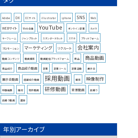
SNS
DX
Adobe
ECサイト
illustrator
iphone
Web
YouTube
WEBサイト
Web会議
オンライン営業
カメラ
キーフレーム
ジャンプカット
スタンダードカット
スマホ
プラットフォーム
会社案内
マーケティング
リクルート
プロモーション
商品動画
動画コンテンツ
動画撮影
動画配信プラットフォーム
商品
商品紹介動画
商品紹介
営業
営業ツール
営業活動
展示会
採用動画
映像制作
展示会動画
店舗紹介動画
撮影
研修動画
背景動画
映像編集
機材
物件動画
自撮り
自撮り動画
面接
年別アーカイブ