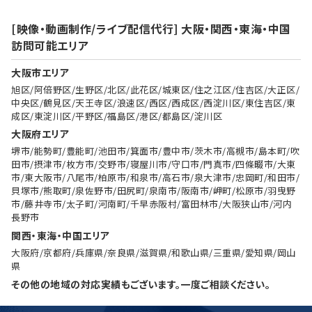
[映像・動画制作/ライブ配信代行] 大阪・関西・東海・中国
訪問可能エリア
大阪市エリア
旭区/阿倍野区/生野区/北区/此花区/城東区/住之江区/住吉区/大正区/
中央区/鶴見区/天王寺区/浪速区/西区/西成区/西淀川区/東住吉区/東
成区/東淀川区/平野区/福島区/港区/都島区/淀川区
大阪府エリア
堺市/能勢町/豊能町/池田市/箕面市/豊中市/茨木市/高槻市/島本町/吹
田市/摂津市/枚方市/交野市/寝屋川市/守口市/門真市/四條畷市/大東
市/東大阪市/八尾市/柏原市/和泉市/高石市/泉大津市/忠岡町/和田市/
貝塚市/熊取町/泉佐野市/田尻町/泉南市/阪南市/岬町/松原市/羽曳野
市/藤井寺市/太子町/河南町/千早赤阪村/富田林市/大阪狭山市/河内
長野市
関西・東海・中国エリア
大阪府/京都府/兵庫県/奈良県/滋賀県/和歌山県/三重県/愛知県/岡山
県
その他の地域の対応実績もございます。一度ご相談ください。