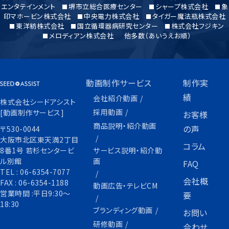
エンタテインメント
堺市立総合医療センター
シャープ株式会社
象
印マホービン株式会社
中央電力株式会社
タイガー魔法瓶株式会社
東洋紡株式会社
国立循環器病研究センター
株式会社フジキン
メロディアン株式会社
他多数（あいうえお順）
動画制作サービス
制作実
績
会社紹介動画
株式会社シードアシスト
採用動画
[動画制作サービス]
お客様
商品説明・紹介動画
の声
〒530-0044
大阪市北区東天満2丁目
コラム
サービス説明・紹介動
8番1号 若杉センタービ
画
ル別館
FAQ
TEL :
06-6354-7077
会社概
FAX :
06-6354-1188
動画広告・テレビCM
営業時間 :平日9:30〜
要
18:30
ブランディング動画
お問い
研修動画
合わせ