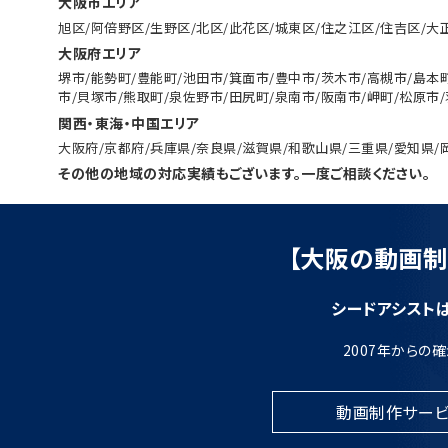
大阪市エリア
旭区/阿倍野区/生野区/北区/此花区/城東区/住之江区/住吉区/大
大阪府エリア
堺市/能勢町/豊能町/池田市/箕面市/豊中市/茨木市/高槻市/島本
市/貝塚市/熊取町/泉佐野市/田尻町/泉南市/阪南市/岬町/松原市
関西・東海・中国エリア
大阪府/京都府/兵庫県/奈良県/滋賀県/和歌山県/三重県/愛知県/
その他の地域の対応実績もございます。一度ご相談ください。
【大阪の動画制作
シードアシスト
2007年からの
動画制作サービ