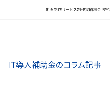
動画制作サービス
制作実績
料金
お客
会社紹介動画
採用動画
研修動画
商品説明・紹介動画
IT導入補助金
のコラム記事