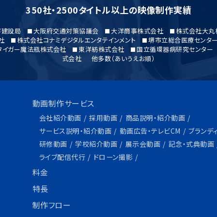
350社・2500タイトル以上の映像制作実績
市建設局
大阪府交通対策協議会
大洋商事株式会社
株式会社大丸
社
株式会社コナミデジタルエンタテインメント
堺市立総合医療センタ
タイガー魔法瓶株式会社
東洋紡株式会社
国立循環器病研究センター
式会社
他多数（あいうえお順）
動画制作サービス
会社紹介動画
採用動画
商品説明・紹介動画
サービス説明・紹介動画
動画広告・テレビCM
ブランデ
研修動画
学校紹介動画
展示会動画
記念・式典動画
ライブ配信代行
ドローン撮影
料金
特長
制作フロー