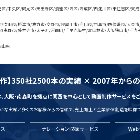
正区/中央区/鶴見区/天王寺区/浪速区/西区/西成区/西淀川区/東住吉区/東成
町/吹田市/摂津市/枚方市/交野市/寝屋川市/守口市/門真市/四條畷市/大東市
/羽曳野市/藤井寺市/太子町/河南町/千早赤阪村/富田林市/大阪狭山市/河内
岡山県
】350社2500本の実績 × 2007年か
は、大阪・南森町を拠点に関西を中心として動画制作サービスをご
確かな実績と多くのお客様からの信頼で、売上向上と企業価値創造を映像
ス
ナレーション収録サービス
We