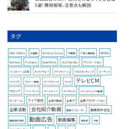
5選！費用相場、注意点も解説
タグ
After Effects
AI編集
Bizlat on Azure
IR動画
IT導入補助金
MOOGA
アニメーション
Overlord
P-stream
PowerPoint
YouTube Ads
インストリーム広告
カットアウェイ
クラストリーム
クロスカッティング
コーデック
テレビCM
スクリプト
タクシー動画
ターゲティング
テレビ
テロップ
フリーランス
ホームページ
マッチカット
メインビジュアル動画
ライブ配信
企業プロモーション
モンタージュ
企業PR動画
企業VP
会社紹介動画
企業活動
動画制作会社
動画クリエーター
動画広告
動画編集
動画制作独学
南森町
大阪