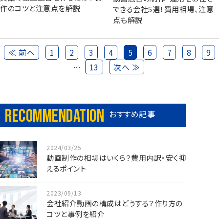
作のコツと注意点を解説
できる会社5選！費用相場、注意
点も解説
≪ 前へ
1
2
3
4
5
6
7
8
9
…
13
次へ ≫
Recommendation
おすすめ記事
2024/03/25
動画制作の相場はいくら？費用内訳・安く抑
えるポイント
2023/09/13
会社紹介動画の構成はどうする？作り方の
コツと事例を紹介