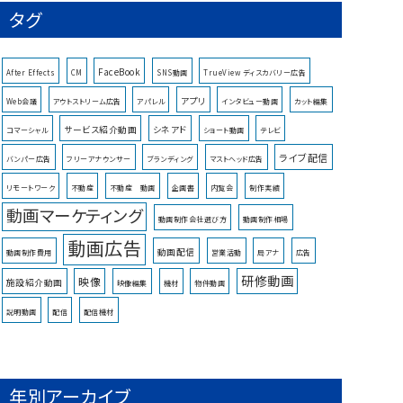
タグ
FaceBook
After Effects
CM
SNS動画
TrueView ディスカバリー広告
アプリ
Web会議
アウトストリーム広告
アパレル
インタビュー動画
カット編集
サービス紹介動画
シネアド
コマーシャル
ショート動画
テレビ
ライブ配信
バンパー広告
フリーアナウンサー
ブランディング
マストヘッド広告
リモートワーク
不動産
不動産 動画
企画書
内覧会
制作実績
動画マーケティング
動画制作会社選び方
動画制作相場
動画広告
動画配信
動画制作費用
営業活動
局アナ
広告
研修動画
映像
施設紹介動画
映像編集
機材
物件動画
説明動画
配信
配信機材
年別アーカイブ