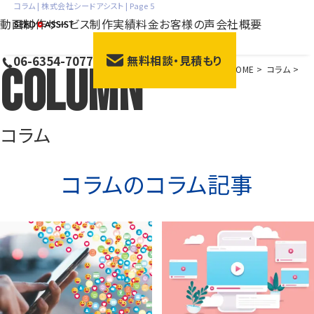
コラム | 株式会社シードアシスト | Page 5
動画制作サービス
制作実績
料金
お客様の声
会社概要
06-6354-7077
無料相談・見積もり
Column
HOME
>
コラム
>
会社紹介動画
サー
採用動画
動画広
研修動画
ブラン
コラム
商品説明・紹介動画
展示
コラム
のコラム記事