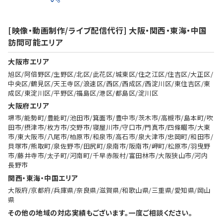
[映像・動画制作/ライブ配信代行] 大阪・関西・東海・中国
訪問可能エリア
大阪市エリア
旭区/阿倍野区/生野区/北区/此花区/城東区/住之江区/住吉区/大正区/
中央区/鶴見区/天王寺区/浪速区/西区/西成区/西淀川区/東住吉区/東
成区/東淀川区/平野区/福島区/港区/都島区/淀川区
大阪府エリア
堺市/能勢町/豊能町/池田市/箕面市/豊中市/茨木市/高槻市/島本町/吹
田市/摂津市/枚方市/交野市/寝屋川市/守口市/門真市/四條畷市/大東
市/東大阪市/八尾市/柏原市/和泉市/高石市/泉大津市/忠岡町/和田市/
貝塚市/熊取町/泉佐野市/田尻町/泉南市/阪南市/岬町/松原市/羽曳野
市/藤井寺市/太子町/河南町/千早赤阪村/富田林市/大阪狭山市/河内
長野市
関西・東海・中国エリア
大阪府/京都府/兵庫県/奈良県/滋賀県/和歌山県/三重県/愛知県/岡山
県
その他の地域の対応実績もございます。一度ご相談ください。