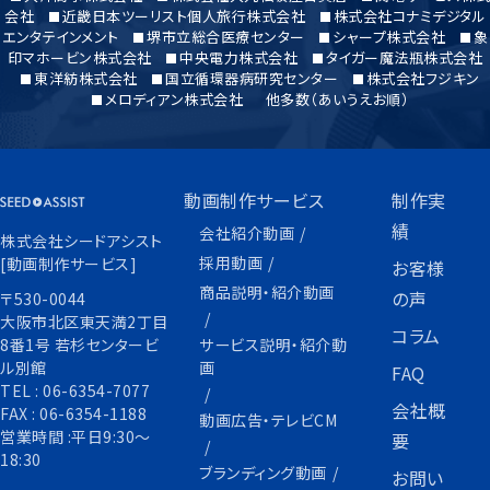
会社
近畿日本ツーリスト個人旅行株式会社
株式会社コナミデジタル
エンタテインメント
堺市立総合医療センター
シャープ株式会社
象
印マホービン株式会社
中央電力株式会社
タイガー魔法瓶株式会社
東洋紡株式会社
国立循環器病研究センター
株式会社フジキン
メロディアン株式会社
他多数（あいうえお順）
動画制作サービス
制作実
績
会社紹介動画
株式会社シードアシスト
採用動画
[動画制作サービス]
お客様
商品説明・紹介動画
の声
〒530-0044
大阪市北区東天満2丁目
コラム
サービス説明・紹介動
8番1号 若杉センタービ
画
ル別館
FAQ
TEL :
06-6354-7077
会社概
FAX :
06-6354-1188
動画広告・テレビCM
営業時間 :平日9:30〜
要
18:30
ブランディング動画
お問い