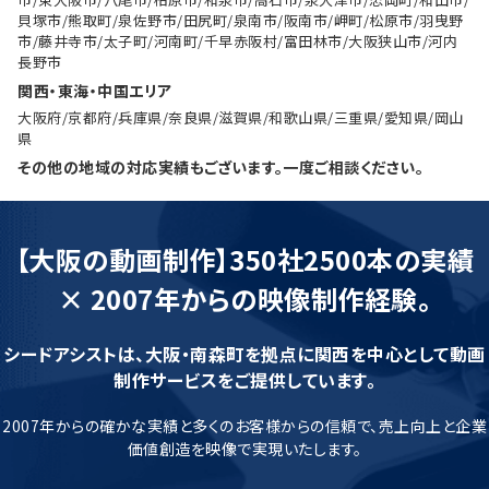
貝塚市/熊取町/泉佐野市/田尻町/泉南市/阪南市/岬町/松原市/羽曳野
市/藤井寺市/太子町/河南町/千早赤阪村/富田林市/大阪狭山市/河内
長野市
関西・東海・中国エリア
大阪府/京都府/兵庫県/奈良県/滋賀県/和歌山県/三重県/愛知県/岡山
県
その他の地域の対応実績もございます。一度ご相談ください。
【大阪の動画制作】350社2500本の実績
× 2007年からの映像制作経験。
シードアシストは、大阪・南森町を拠点に関西を中心として動画
制作サービスをご提供しています。
2007年からの確かな実績と多くのお客様からの信頼で、売上向上と企業
価値創造を映像で実現いたします。