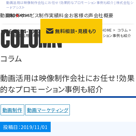
動画活用は映像制作会社にお任せ！効果的なプロモーション事例も紹介 | 株式会社シ
ードアシスト
動画制作サービス
制作実績
料金
お客様の声
会社概要
Column
06-6354-7077
HOME
>
コラム
>
無料相談・見積もり
会社紹介動画
サー
動画活用は映像制作会社にお任せ！効果的なプロモーション事例も紹介
採用動画
動画広
研修動画
ブラン
コラム
商品説明・紹介動画
展示
動画活用は映像制作会社にお任せ！効果
的なプロモーション事例も紹介
動画制作
動画マーケティング
投稿日：2019/11/01