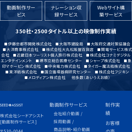
動画制作サー
ナレーション収
Webサイト構
ビス
録サービス
築サービス
350社・2500タイトル以上の映像制作実績
伊藤忠都市開発株式会社
大阪市建設局
大阪府交通対策協議会
大洋商事株式会社
株式会社大丸松坂屋百貨店
関電サービス株式
会社
近畿日本ツーリスト個人旅行株式会社
株式会社コナミデジタル
エンタテインメント
堺市立総合医療センター
シャープ株式会社
象
印マホービン株式会社
中央電力株式会社
タイガー魔法瓶株式会社
東洋紡株式会社
国立循環器病研究センター
株式会社フジキン
メロディアン株式会社
他多数（あいうえお順）
動画制作サービス
制作実
績
会社紹介動画
株式会社シードアシスト
採用動画
[動画制作サービス]
お客様
商品説明・紹介動画
の声
〒530-0044