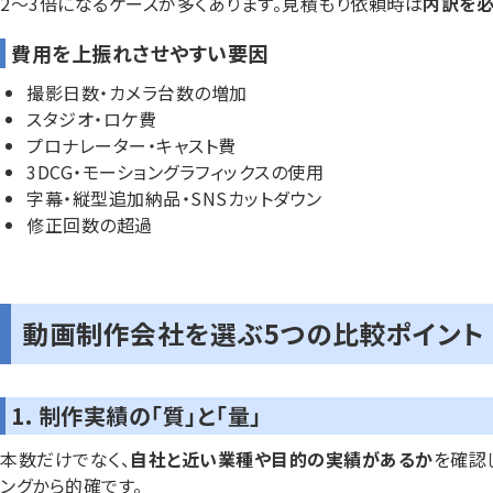
2〜3倍になるケースが多くあります。見積もり依頼時は
内訳を
費用を上振れさせやすい要因
撮影日数・カメラ台数の増加
スタジオ・ロケ費
プロナレーター・キャスト費
3DCG・モーショングラフィックスの使用
字幕・縦型追加納品・SNSカットダウン
修正回数の超過
動画制作会社を選ぶ5つの比較ポイント
1. 制作実績の「質」と「量」
本数だけでなく、
自社と近い業種や目的の実績があるか
を確認
ングから的確です。