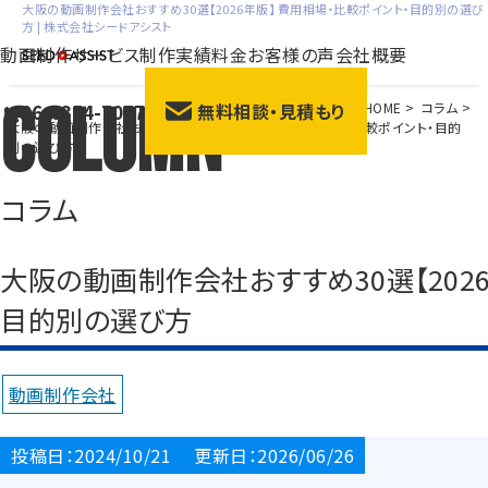
大阪の動画制作会社おすすめ30選【2026年版】 費用相場・比較ポイント・目的別の選び
方 | 株式会社シードアシスト
動画制作サービス
制作実績
料金
お客様の声
会社概要
Column
06-6354-7077
HOME
>
コラム
>
無料相談・見積もり
会社紹介動画
サー
大阪の動画制作会社おすすめ30選【2026年版】 費用相場・比較ポイント・目的
別の選び方
採用動画
動画広
研修動画
ブラン
コラム
商品説明・紹介動画
展示
大阪の動画制作会社おすすめ30選【2026
目的別の選び方
動画制作会社
投稿日：2024/10/21 更新日：2026/06/26