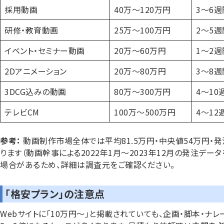
採用動画
40万〜120万円
3〜6週
研修・教育動画
25万〜100万円
2〜5週
イベント・セミナー動画
20万〜60万円
1〜2週
2Dアニメーション
20万〜80万円
3〜8週
3DCG込みの動画
80万〜300万円
4〜10
テレビCM
100万〜500万円
4〜12
参考：
動画制作市場全体では平均81.5万円・中央値54万円・発
ります（動画幹事による2022年1月〜2023年12月の発注デー
場合があるため、詳細は調査元をご確認ください。
「格安プラン」の注意点
Webサイトに「10万円〜」と掲載されていても、企画・脚本・ナ