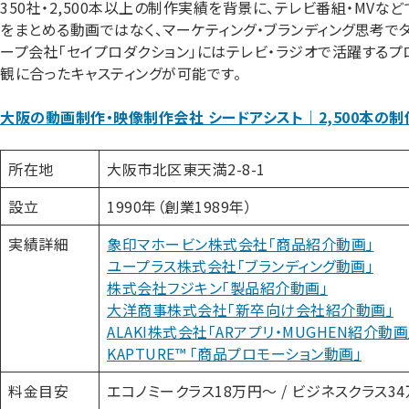
350社・2,500本以上の制作実績を背景に、テレビ番組・MV
をまとめる動画ではなく、マーケティング・ブランディング思考で
ープ会社「セイプロダクション」にはテレビ・ラジオで活躍するプ
観に合ったキャスティングが可能です。
大阪の動画制作・映像制作会社 シードアシスト
｜
2,500本の
所在地
大阪市北区東天満2-8-1
設立
1990年（創業1989年）
実績詳細
象印マホービン株式会社「商品紹介動画」
ユープラス株式会社「ブランディング動画」
株式会社フジキン「製品紹介動画」
大洋商事株式会社「新卒向け会社紹介動画」
ALAKI株式会社「ARアプリ・MUGHEN紹介動画
KAPTURE™ 「商品プロモーション動画」
料金目安
エコノミークラス18万円〜 / ビジネスクラス34